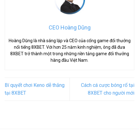
CEO Hoàng Dũng
Hoàng Dũng là nhà sáng lập và CEO của cổng game đổi thưởng
nổi tiếng 8XBET. Với hơn 25 năm kinh nghiệm, ông đã đưa
8XBET trở thành một trong những nền tảng game đổi thưởng
hàng đầu Việt Nam.
Bí quyết chơi Keno dễ thắng
Cách cá cược bóng rổ tại
tại 8XBET
8XBET cho người mới