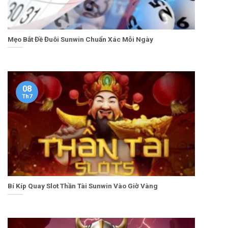
Mẹo Bắt Đề Đuôi Sunwin Chuẩn Xác Mỗi Ngày
08
Th7
Bí Kíp Quay Slot Thần Tài Sunwin Vào Giờ Vàng