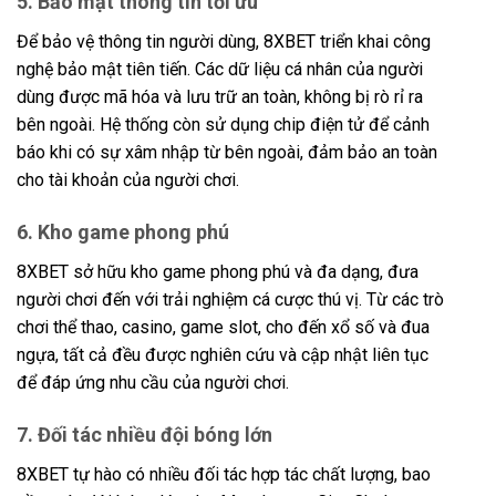
5. Bảo mật thông tin tối ưu
Để bảo vệ thông tin người dùng, 8XBET triển khai công
nghệ bảo mật tiên tiến. Các dữ liệu cá nhân của người
dùng được mã hóa và lưu trữ an toàn, không bị rò rỉ ra
bên ngoài. Hệ thống còn sử dụng chip điện tử để cảnh
báo khi có sự xâm nhập từ bên ngoài, đảm bảo an toàn
cho tài khoản của người chơi.
6. Kho game phong phú
8XBET sở hữu kho game phong phú và đa dạng, đưa
người chơi đến với trải nghiệm cá cược thú vị. Từ các trò
chơi thể thao, casino, game slot, cho đến xổ số và đua
ngựa, tất cả đều được nghiên cứu và cập nhật liên tục
để đáp ứng nhu cầu của người chơi.
7. Đối tác nhiều đội bóng lớn
8XBET tự hào có nhiều đối tác hợp tác chất lượng, bao