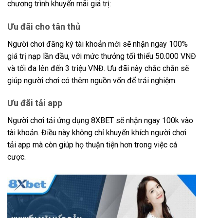
chương trình khuyến mãi giá trị:
Ưu đãi cho tân thủ
Người chơi đăng ký tài khoản mới sẽ nhận ngay 100%
giá trị nạp lần đầu, với mức thưởng tối thiểu 50.000 VNĐ
và tối đa lên đến 3 triệu VNĐ. Ưu đãi này chắc chắn sẽ
giúp người chơi có thêm nguồn vốn để trải nghiệm.
Ưu đãi tải app
Người chơi tải ứng dụng 8XBET sẽ nhận ngay 100k vào
tài khoản. Điều này không chỉ khuyến khích người chơi
tải app mà còn giúp họ thuận tiện hơn trong việc cá
cược.