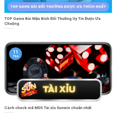
TOP Game Bài Mậu Binh Đổi Thưởng Uy Tín Được Ưa
Chuộng
11
Th6
Cách check mã MD5 Tài xỉu Sunwin chuẩn nhất