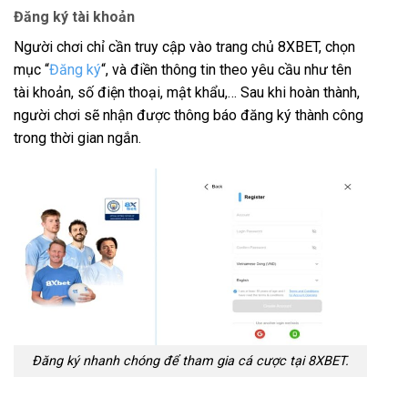
Đăng ký tài khoản
Người chơi chỉ cần truy cập vào trang chủ 8XBET, chọn
mục “
Đăng ký
“, và điền thông tin theo yêu cầu như tên
tài khoản, số điện thoại, mật khẩu,… Sau khi hoàn thành,
người chơi sẽ nhận được thông báo đăng ký thành công
trong thời gian ngắn.
Đăng ký nhanh chóng để tham gia cá cược tại 8XBET.