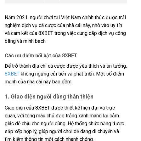
Năm 2021, người chơi tại Việt Nam chính thức được trải
nghiệm dịch vụ cá cược của nhà cái này, nhờ vào uy tín
và cam kết của 8XBET trong việc cung cấp dịch vụ công
bằng và minh bạch.
Các ưu điểm nổi bật của 8XBET
Để trở thành địa chỉ cá cược được yêu thích và tin tưởng,
8XBET
không ngừng cải tiến và phát triển. Một số điểm
mạnh của nhà cái này bao gồm:
1. Giao diện người dùng thân thiện
Giao diện của 8XBET được thiết kế hiện đại và trực
quan, với tông màu chủ đạo trắng xanh mang lại cảm
giác dễ chịu cho người dùng. Hệ thống chức năng được
sắp xếp hợp lý, giúp người chơi dễ dàng di chuyển và
tìm kiếm thông tin một cách nhanh chóng.