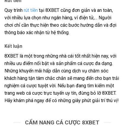
Rút tiền
Quy trình
rút tiền
tại 8XBET cũng đơn giản và an toàn,
với nhiều lựa chọn như ngân hàng, ví điện tử,… Người
chơi chỉ cần thực hiện theo các bước hướng dẫn và đợi
thông báo xác nhận từ hệ thống.
Kết luận
8XBET là một trong những nhà cái tốt nhất hiện nay, với
nhiều ưu điểm nổi bật và sản phẩm cá cược đa dạng.
Những khuyến mãi hấp dẫn cùng dịch vụ chăm sóc
khách hàng tận tâm chắc chắn sẽ mang đến cho bạn trải
nghiệm cá cược tuyệt vời. Nếu bạn đang tìm kiếm một
trang web cá cược trực tuyến uy tín, đừng bỏ lỡ 8XBET.
Hãy khám phá ngay để có những giây phút giải trí thú vị!
CẨM NANG CÁ CƯỢC 8XBET