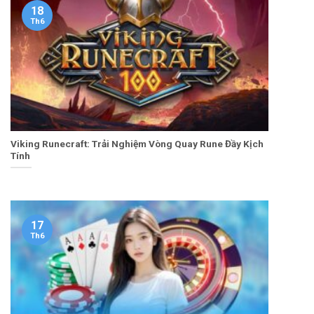
18
Th6
Viking Runecraft: Trải Nghiệm Vòng Quay Rune Đầy Kịch
Tính
17
Th6