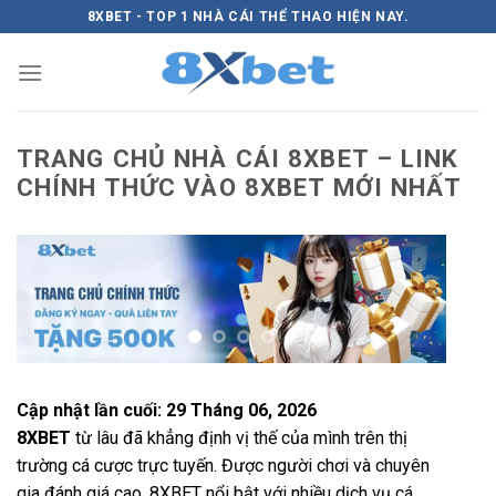
Skip
8XBET - TOP 1 NHÀ CÁI THỂ THAO HIỆN NAY.
to
content
TRANG CHỦ NHÀ CÁI 8XBET – LINK
CHÍNH THỨC VÀO 8XBET MỚI NHẤT
Cập nhật lần cuối:
29 Tháng 06, 2026
8XBET
từ lâu đã khẳng định vị thế của mình trên thị
trường cá cược trực tuyến. Được người chơi và chuyên
gia đánh giá cao, 8XBET nổi bật với nhiều dịch vụ cá