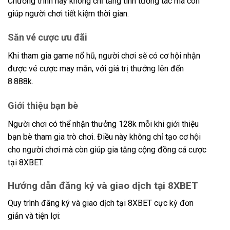
Chương trình này không chỉ tăng tính tương tác mà còn
giúp người chơi tiết kiệm thời gian.
Săn vé cược ưu đãi
Khi tham gia game nổ hũ, người chơi sẽ có cơ hội nhận
được vé cược may mắn, với giá trị thưởng lên đến
8.888k.
Giới thiệu bạn bè
Người chơi có thể nhận thưởng 128k mỗi khi giới thiệu
bạn bè tham gia trò chơi. Điều này không chỉ tạo cơ hội
cho người chơi mà còn giúp gia tăng cộng đồng cá cược
tại 8XBET.
Hướng dẫn đăng ký và giao dịch tại 8XBET
Quy trình đăng ký và giao dịch tại 8XBET cực kỳ đơn
giản và tiện lợi: