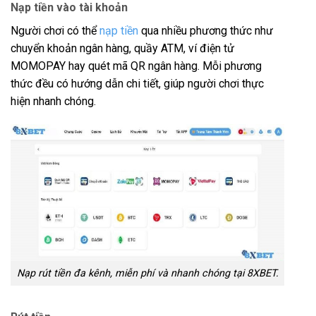
Nạp tiền vào tài khoản
Người chơi có thể
nạp tiền
qua nhiều phương thức như
chuyển khoản ngân hàng, quầy ATM, ví điện tử
MOMOPAY hay quét mã QR ngân hàng. Mỗi phương
thức đều có hướng dẫn chi tiết, giúp người chơi thực
hiện nhanh chóng.
Nạp rút tiền đa kênh, miễn phí và nhanh chóng tại 8XBET.