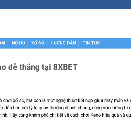
BÀI
NỔ HŨ
XỔ SỐ
HƯỚNG DẪN
TIN TỨC
no dễ thắng tại 8XBET
ò chơi xổ số, mà còn là một nghệ thuật kết hợp giữa may mắn và ch
p dẫn hơn với tỷ lệ quay thưởng nhanh chóng, cùng với những bí qu
mình. Hãy cùng khám phá chi tiết về cách chơi Keno hiệu quả và quả