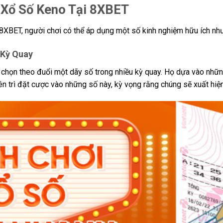
 Xổ Số Keno Tại 8XBET
 8XBET, người chơi có thể áp dụng một số kinh nghiệm hữu ích nh
 Kỳ Quay
chọn theo đuổi một dãy số trong nhiều kỳ quay. Họ dựa vào những
n trì đặt cược vào những số này, kỳ vọng rằng chúng sẽ xuất hiện