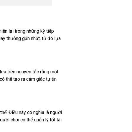
iện lại trong những kỳ tiếp
uay thưởng gần nhất, từ đó lựa
dựa trên nguyên tắc rằng một
ó thể tạo ra cảm giác tự tin
thể. Điều này có nghĩa là người
ười chơi có thể quản lý tốt tài