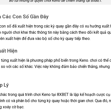
Bỏ túi những bí quyết chơi Keno dễ chiến thắng tại 8XBET.
a Các Con Số Gần Đây
on số đã xuất hiện trong các kỳ quay gần đây có xu hướng xuất h
o người chơi khai thác thông tin này bằng cách theo dõi kết quả q
n xuất hiện để đưa vào bộ số cho kỳ quay tiếp theo.
ất Hiện
 từng xuất hiện là phương pháp phổ biến trong Keno. chơi có thể 
 so với các số khác. Việc này không đảm bảo chiến thắng, nhưng c
p Lý
hác trong quá trình chơi Keno tại 8XBET là lập kế hoạch cược cụ 
nh có và phân bổ cho từng kỳ quay hoặc thời gian chơi. Qua đó, ng
ng xoáy cờ bạc.