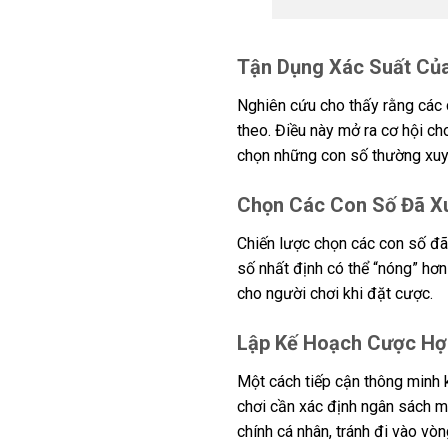
Tận Dụng Xác Suất Củ
Nghiên cứu cho thấy rằng các c
theo. Điều này mở ra cơ hội ch
chọn những con số thường xuyê
Chọn Các Con Số Đã Xu
Chiến lược chọn các con số đã
số nhất định có thể “nóng” hơn
cho người chơi khi đặt cược.
Lập Kế Hoạch Cược Hợ
Một cách tiếp cận thông minh k
chơi cần xác định ngân sách mì
chính cá nhân, tránh đi vào vò