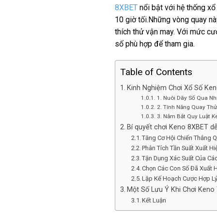
8XBET
nổi bật với hệ thống xổ
10 giờ tối.Những vòng quay nà
thích thử vận may. Với mức cượ
số phù hợp để tham gia.
Table of Contents
Kinh Nghiệm Chơi Xổ Số Ke
1. Nuôi Dãy Số Qua Nh
2. Tính Năng Quay Thử
3. Nắm Bắt Quy Luật K
Bí quyết chơi Keno 8XBET dễ
Tăng Cơ Hội Chiến Thắng Q
Phân Tích Tần Suất Xuất H
Tận Dụng Xác Suất Của Cá
Chọn Các Con Số Đã Xuất 
Lập Kế Hoạch Cược Hợp L
Một Số Lưu Ý Khi Chơi Keno
Kết Luận