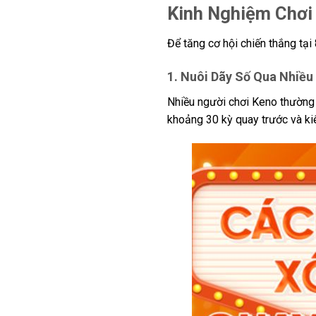
Kinh Nghiệm Chơi
Để tăng cơ hội chiến thắng tại
1. Nuôi Dãy Số Qua Nhiều
Nhiều người chơi Keno thường 
khoảng 30 kỳ quay trước và kiê