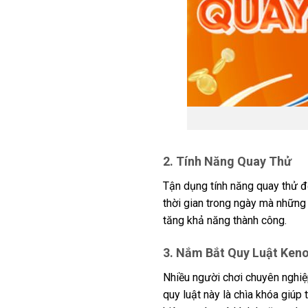
2. Tính Năng Quay Thử
Tận dụng tính năng quay thử đ
thời gian trong ngày mà những 
tăng khả năng thành công.
3. Nắm Bắt Quy Luật Ken
Nhiều người chơi chuyên nghiệ
quy luật này là chìa khóa giúp 