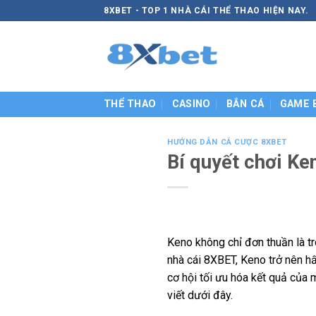
Skip
8XBET - TOP 1 NHÀ CÁI THỂ THAO HIỆN NAY.
to
content
THỂ THAO
CASINO
BẮN CÁ
GAME 
HƯỚNG DẪN CÁ CƯỢC 8XBET
Bí quyết chơi Ke
Keno không chỉ đơn thuần là tr
nhà cái 8XBET, Keno trở nên hấ
cơ hội tối ưu hóa kết quả của 
viết dưới đây.