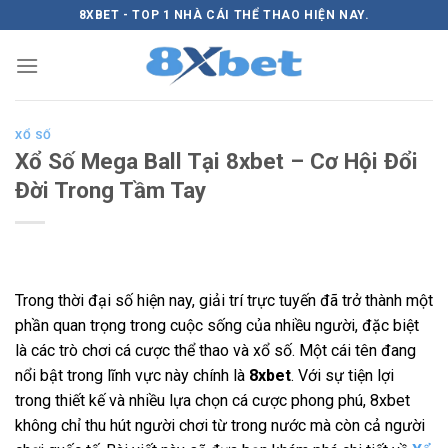
Skip
8XBET - TOP 1 NHÀ CÁI THỂ THAO HIỆN NAY.
to
content
XỔ SỐ
Xổ Số Mega Ball Tại 8xbet – Cơ Hội Đổi
Đời Trong Tầm Tay
Trong thời đại số hiện nay, giải trí trực tuyến đã trở thành một
phần quan trọng trong cuộc sống của nhiều người, đặc biệt
là các trò chơi cá cược thể thao và xổ số. Một cái tên đang
nổi bật trong lĩnh vực này chính là
8xbet
. Với sự tiện lợi
trong thiết kế và nhiều lựa chọn cá cược phong phú, 8xbet
không chỉ thu hút người chơi từ trong nước mà còn cả người