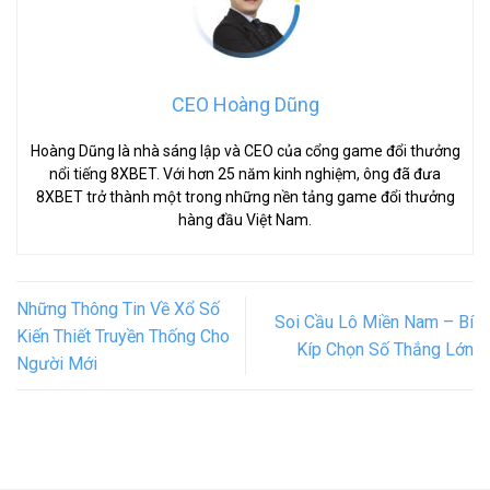
CEO Hoàng Dũng
Hoàng Dũng là nhà sáng lập và CEO của cổng game đổi thưởng
nổi tiếng 8XBET. Với hơn 25 năm kinh nghiệm, ông đã đưa
8XBET trở thành một trong những nền tảng game đổi thưởng
hàng đầu Việt Nam.
Những Thông Tin Về Xổ Số
Soi Cầu Lô Miền Nam – Bí
Kiến Thiết Truyền Thống Cho
Kíp Chọn Số Thắng Lớn
Người Mới