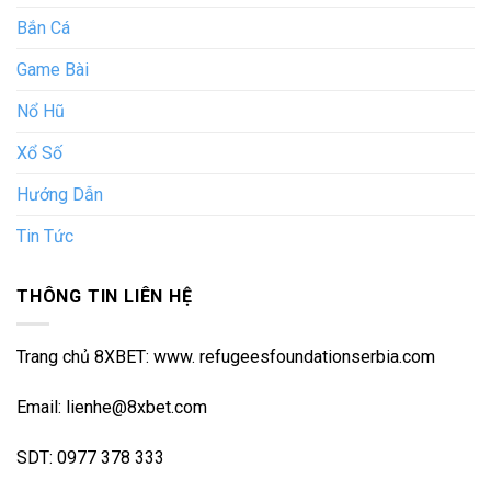
Bắn Cá
Game Bài
Nổ Hũ
Xổ Số
Hướng Dẫn
Tin Tức
THÔNG TIN LIÊN HỆ
Trang chủ 8XBET: www. refugeesfoundationserbia.com
Email:
lienhe@8xbet.com
SDT: 0977 378 333