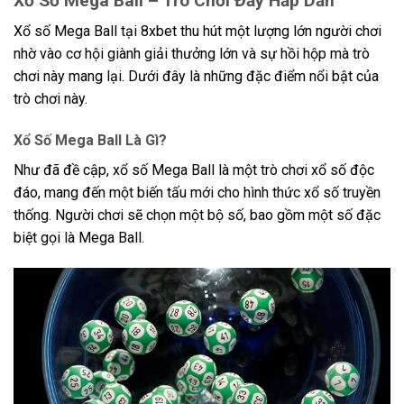
Xổ Số Mega Ball – Trò Chơi Đầy Hấp Dẫn
Xổ số Mega Ball tại 8xbet thu hút một lượng lớn người chơi
nhờ vào cơ hội giành giải thưởng lớn và sự hồi hộp mà trò
chơi này mang lại. Dưới đây là những đặc điểm nổi bật của
trò chơi này.
Xổ Số Mega Ball Là Gì?
Như đã đề cập, xổ số Mega Ball là một trò chơi xổ số độc
đáo, mang đến một biến tấu mới cho hình thức xổ số truyền
thống. Người chơi sẽ chọn một bộ số, bao gồm một số đặc
biệt gọi là Mega Ball.