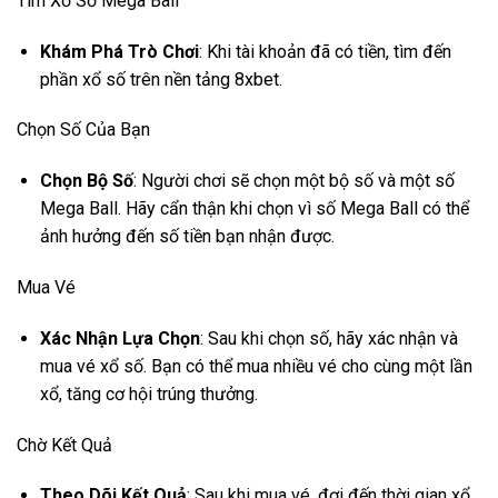
Tìm Xổ Số Mega Ball
Khám Phá Trò Chơi
: Khi tài khoản đã có tiền, tìm đến
phần xổ số trên nền tảng 8xbet.
Chọn Số Của Bạn
Chọn Bộ Số
: Người chơi sẽ chọn một bộ số và một số
Mega Ball. Hãy cẩn thận khi chọn vì số Mega Ball có thể
ảnh hưởng đến số tiền bạn nhận được.
Mua Vé
Xác Nhận Lựa Chọn
: Sau khi chọn số, hãy xác nhận và
mua vé xổ số. Bạn có thể mua nhiều vé cho cùng một lần
xổ, tăng cơ hội trúng thưởng.
Chờ Kết Quả
Theo Dõi Kết Quả
: Sau khi mua vé, đợi đến thời gian xổ