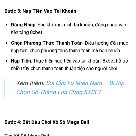
Bước 3: Nạp Tiền Vào Tài Khoản
Đăng Nhập
: Sau khi xác minh tài khoản, đăng nhập vào
nền tảng 8xbet.
Chọn Phương Thức Thanh Toán
: Điều hướng đến mục
nạp tiền, chọn phương thức thanh toán mà bạn muốn.
Nạp Tiền
: Thực hiện nạp tiền vào tài khoản, 8xbet hỗ trợ
nhiều tùy chọn thanh toán thuận tiện cho người chơi.
Xem thêm:
Soi Cầu Lô Miền Nam – Bí Kíp
Chọn Số Thắng Lớn Cùng 8XBET
Bước 4: Bắt Đầu Chơi Xổ Số Mega Ball