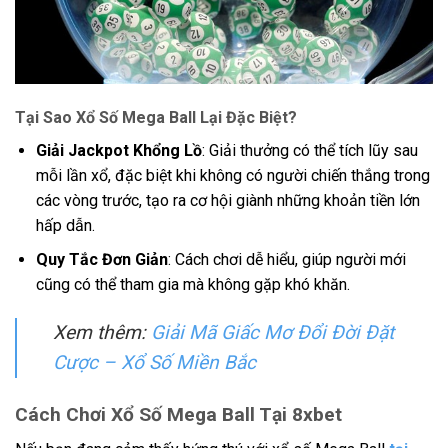
Tại Sao Xổ Số Mega Ball Lại Đặc Biệt?
Giải Jackpot Khổng Lồ
: Giải thưởng có thể tích lũy sau
mỗi lần xổ, đặc biệt khi không có người chiến thắng trong
các vòng trước, tạo ra cơ hội giành những khoản tiền lớn
hấp dẫn.
Quy Tắc Đơn Giản
: Cách chơi dễ hiểu, giúp người mới
cũng có thể tham gia mà không gặp khó khăn.
Xem thêm:
Giải Mã Giấc Mơ Đổi Đời Đặt
Cược – Xổ Số Miền Bắc
Cách Chơi Xổ Số Mega Ball Tại 8xbet