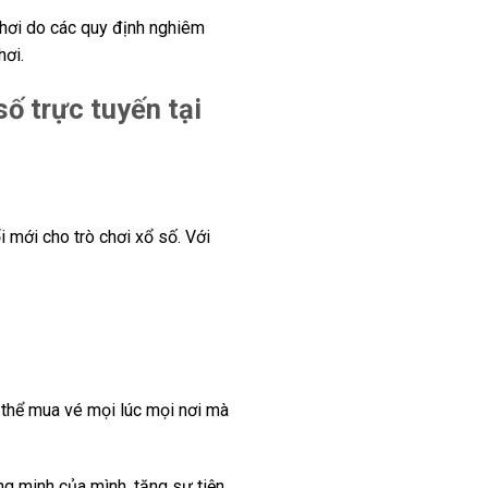
chơi do các quy định nghiêm
hơi.
số trực tuyến tại
i mới cho trò chơi xổ số. Với
 thể mua vé mọi lúc mọi nơi mà
ông minh của mình, tăng sự tiện