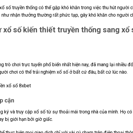
xổ số truyền thống có thể gặp khó khăn trong việc thu hút người 
g như nhận thưởng thường rất phức tạp, gây khó khăn cho người c
xổ số kiến thiết truyền thống sang xổ 
g trò chơi trực tuyến phổ biến nhất hiện nay, đã mang lại nhiều đổ
gười chơi có thể trải nghiệm xổ số ở bất cứ đâu, bất cứ lúc nào.
ếp cận
g ký và truy cập xổ số từ sự thoải mái trong nhà của mình. Họ có
y bị giới hạn bởi giờ giấc.
thể thực hiện mọi giao dịch chỉ với vài cú chạm trên điện thoại th