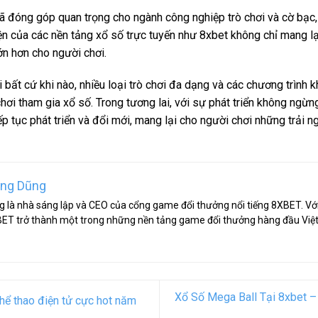
 đã đóng góp quan trọng cho ngành công nghiệp trò chơi và cờ bạc
 của các nền tảng xổ số trực tuyến như 8xbet không chỉ mang lại
lớn hơn cho người chơi.
ơi bất cứ khi nào, nhiều loại trò chơi đa dạng và các chương trình
ơi tham gia xổ số. Trong tương lai, với sự phát triển không ngừn
p tục phát triển và đổi mới, mang lại cho người chơi những trải n
ng Dũng
 là nhà sáng lập và CEO của cổng game đổi thưởng nổi tiếng 8XBET. Vớ
ET trở thành một trong những nền tảng game đổi thưởng hàng đầu Việ
Xổ Số Mega Ball Tại 8xbet –
hể thao điện tử cực hot năm