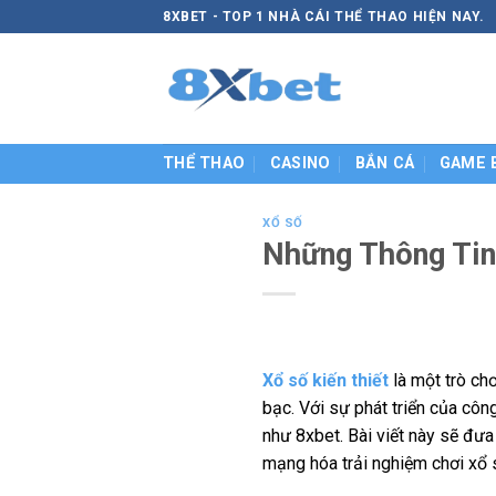
Skip
8XBET - TOP 1 NHÀ CÁI THỂ THAO HIỆN NAY.
to
content
THỂ THAO
CASINO
BẮN CÁ
GAME 
XỔ SỐ
Những Thông Tin
Xổ số kiến thiết
là một trò chơ
bạc. Với sự phát triển của côn
như 8xbet. Bài viết này sẽ đư
mạng hóa trải nghiệm chơi xổ s