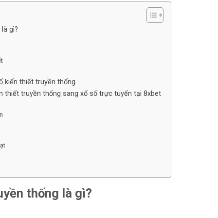
là gì?
ết
kiến thiết truyền thống
 thiết truyền thống sang xổ số trực tuyến tại 8xbet
ận
ạt
ruyền thống là gì?