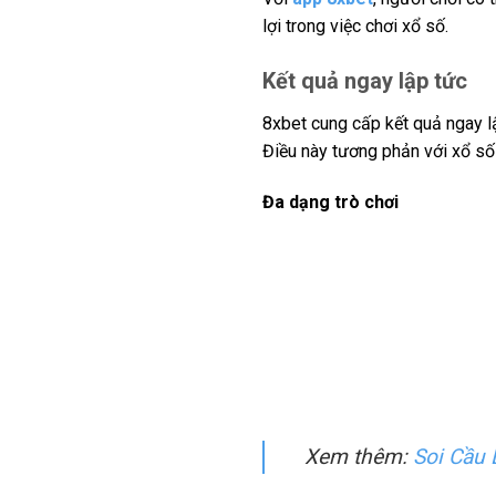
lợi trong việc chơi xổ số.
Kết quả ngay lập tức
8xbet cung cấp kết quả ngay l
Điều này tương phản với xổ số
Đa dạng trò chơi
Xem thêm:
Soi Cầu