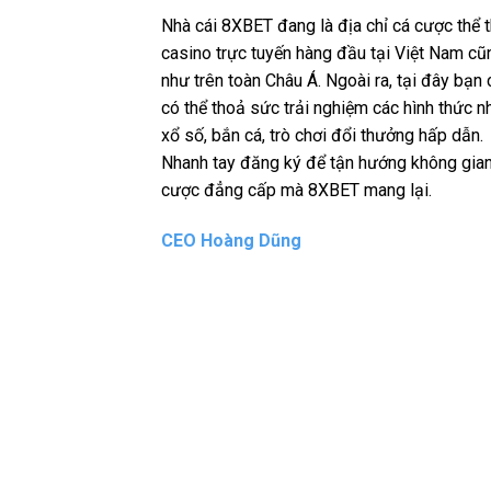
Nhà cái 8XBET đang là địa chỉ cá cược thể t
casino trực tuyến hàng đầu tại Việt Nam cũ
như trên toàn Châu Á. Ngoài ra, tại đây bạn
có thể thoả sức trải nghiệm các hình thức n
xổ số, bắn cá, trò chơi đổi thưởng hấp dẫn.
Nhanh tay đăng ký để tận hướng không gian
cược đẳng cấp mà 8XBET mang lại.
CEO Hoàng Dũng