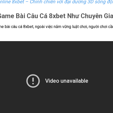
nline 8xbet – Chinh chiến với đại dương 3D sống đ
ame Bài Câu Cá 8xbet Như Chuyên Gi
e bài câu cá 8xbet, ngoài việc nắm vững luật chơi, người chơi cầ