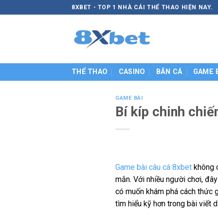
Skip
8XBET - TOP 1 NHÀ CÁI THỂ THAO HIỆN NAY.
to
content
THỂ THAO
CASINO
BẮN CÁ
GAME 
GAME BÀI
Bí kíp chinh chi
Game bài câu cá 8xbet
không c
mắn. Với nhiều người chơi, đâ
có muốn khám phá cách thức g
tìm hiểu kỹ hơn trong bài viết 