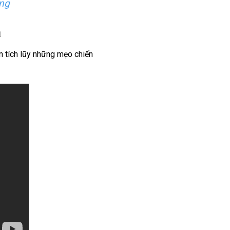
ộng
a
n tích lũy những mẹo chiến