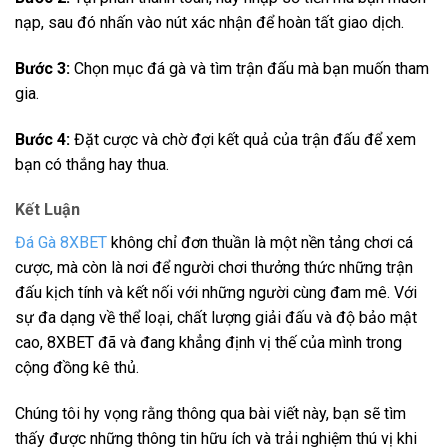
nạp, sau đó nhấn vào nút xác nhận để hoàn tất giao dịch.
Bước 3:
Chọn mục đá gà và tìm trận đấu mà bạn muốn tham
gia.
Bước 4:
Đặt cược và chờ đợi kết quả của trận đấu để xem
bạn có thắng hay thua.
Kết Luận
Đá Gà 8XBET
không chỉ đơn thuần là một nền tảng chơi cá
cược, mà còn là nơi để người chơi thưởng thức những trận
đấu kịch tính và kết nối với những người cùng đam mê. Với
sự đa dạng về thể loại, chất lượng giải đấu và độ bảo mật
cao, 8XBET đã và đang khẳng định vị thế của mình trong
cộng đồng kê thủ.
Chúng tôi hy vọng rằng thông qua bài viết này, bạn sẽ tìm
thấy được những thông tin hữu ích và trải nghiệm thú vị khi