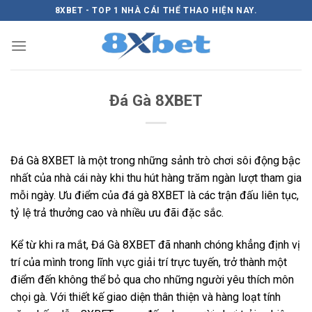
Skip
8XBET - TOP 1 NHÀ CÁI THỂ THAO HIỆN NAY.
to
content
Đá Gà 8XBET
Đá Gà 8XBET là một trong những sảnh trò chơi sôi động bậc
nhất của nhà cái này khi thu hút hàng trăm ngàn lượt tham gia
mỗi ngày. Ưu điểm của đá gà 8XBET là các trận đấu liên tục,
tỷ lệ trả thưởng cao và nhiều ưu đãi đặc sắc.
Kể từ khi ra mắt, Đá Gà 8XBET đã nhanh chóng khẳng định vị
trí của mình trong lĩnh vực giải trí trực tuyến, trở thành một
điểm đến không thể bỏ qua cho những người yêu thích môn
chọi gà. Với thiết kế giao diện thân thiện và hàng loạt tính