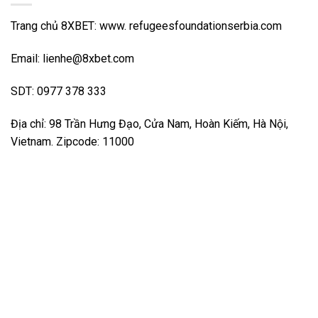
Trang chủ 8XBET: www. refugeesfoundationserbia.com
Email:
lienhe@8xbet.com
SDT: 0977 378 333
Địa chỉ: 98 Trần Hưng Đạo, Cửa Nam, Hoàn Kiếm, Hà Nội,
Vietnam. Zipcode: 11000