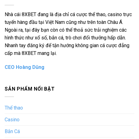
Nhà cái 8XBET đang là địa chỉ cá cược thể thao, casino trực
tuyến hàng đầu tại Việt Nam cũng như trên toàn Châu Á.
Ngoài ra, tại đây bạn còn có thể thoả sức trải nghiệm các
hình thức như xổ số, bắn cá, trò chơi đổi thưởng hấp dẫn.
Nhanh tay đăng ký để tận hướng không gian cá cược đẳng
cấp mà 8XBET mang lại.
CEO Hoàng Dũng
SẢN PHẨM NỔI BẬT
Thể thao
Casino
Bắn Cá