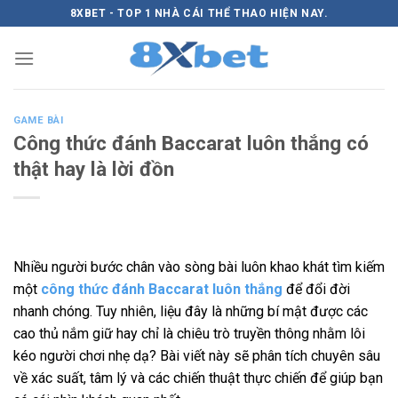
Skip
8XBET - TOP 1 NHÀ CÁI THỂ THAO HIỆN NAY.
to
content
GAME BÀI
Công thức đánh Baccarat luôn thắng có
thật hay là lời đồn
Nhiều người bước chân vào sòng bài luôn khao khát tìm kiếm
một
công thức đánh Baccarat luôn thắng
để đổi đời
nhanh chóng. Tuy nhiên, liệu đây là những bí mật được các
cao thủ nắm giữ hay chỉ là chiêu trò truyền thông nhằm lôi
kéo người chơi nhẹ dạ? Bài viết này sẽ phân tích chuyên sâu
về xác suất, tâm lý và các chiến thuật thực chiến để giúp bạn