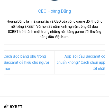
CEO Hoàng Dũng
Hoàng Dũng là nhà sáng lập và CEO của cổng game đổi thưởng
nổi tiếng 8XBET. Với hơn 25 năm kinh nghiệm, ông đã đưa
8XBET trở thành một trong những nền tảng game đổi thưởng
hàng đầu Việt Nam.
Cách đọc bảng phụ trong
App soi cầu Baccarat có
Baccarat dễ hiểu cho người
chuẩn không? Cách chọn app
mới
tốt nhất
VỀ 8XBET