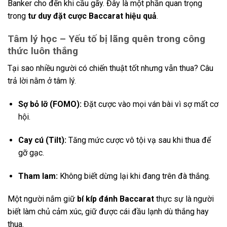
Banker cho đến khi cầu gãy. Đây là một phần quan trọng
trong
tư duy đặt cược Baccarat hiệu quả
.
Tâm lý học – Yếu tố bị lãng quên trong công
thức luôn thắng
Tại sao nhiều người có chiến thuật tốt nhưng vẫn thua? Câu
trả lời nằm ở tâm lý.
Sợ bỏ lỡ (FOMO):
Đặt cược vào mọi ván bài vì sợ mất cơ
hội.
Cay cú (Tilt):
Tăng mức cược vô tội vạ sau khi thua để
gỡ gạc.
Tham lam:
Không biết dừng lại khi đang trên đà thắng.
Một người nắm giữ
bí kíp đánh Baccarat
thực sự là người
biết làm chủ cảm xúc, giữ được cái đầu lạnh dù thắng hay
thua.