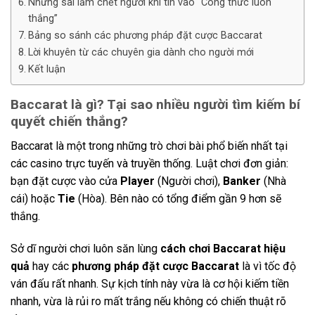
Những sai lầm chết người khi tin vào “Công thức luôn
thắng”
Bảng so sánh các phương pháp đặt cược Baccarat
Lời khuyên từ các chuyên gia dành cho người mới
Kết luận
Baccarat là gì? Tại sao nhiều người tìm kiếm bí
quyết chiến thắng?
Baccarat là một trong những trò chơi bài phổ biến nhất tại
các casino trực tuyến và truyền thống. Luật chơi đơn giản:
bạn đặt cược vào cửa
Player
(Người chơi),
Banker
(Nhà
cái) hoặc
Tie
(Hòa). Bên nào có tổng điểm gần 9 hơn sẽ
thắng.
Sở dĩ người chơi luôn săn lùng
cách chơi Baccarat hiệu
quả
hay các
phương pháp đặt cược Baccarat
là vì tốc độ
ván đấu rất nhanh. Sự kịch tính này vừa là cơ hội kiếm tiền
nhanh, vừa là rủi ro mất trắng nếu không có chiến thuật rõ