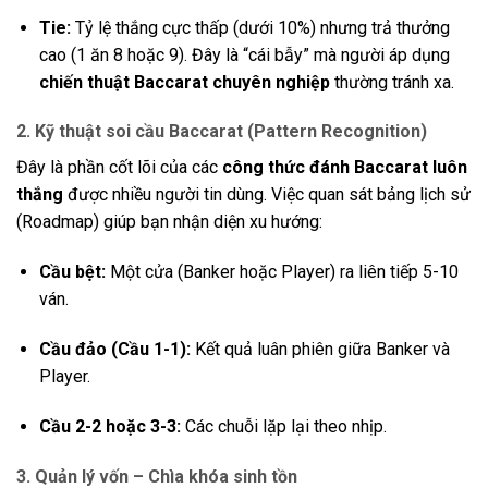
Tie:
Tỷ lệ thắng cực thấp (dưới 10%) nhưng trả thưởng
cao (1 ăn 8 hoặc 9). Đây là “cái bẫy” mà người áp dụng
chiến thuật Baccarat chuyên nghiệp
thường tránh xa.
2. Kỹ thuật soi cầu Baccarat (Pattern Recognition)
Đây là phần cốt lõi của các
công thức đánh Baccarat luôn
thắng
được nhiều người tin dùng. Việc quan sát bảng lịch sử
(Roadmap) giúp bạn nhận diện xu hướng:
Cầu bệt:
Một cửa (Banker hoặc Player) ra liên tiếp 5-10
ván.
Cầu đảo (Cầu 1-1):
Kết quả luân phiên giữa Banker và
Player.
Cầu 2-2 hoặc 3-3:
Các chuỗi lặp lại theo nhịp.
3. Quản lý vốn – Chìa khóa sinh tồn