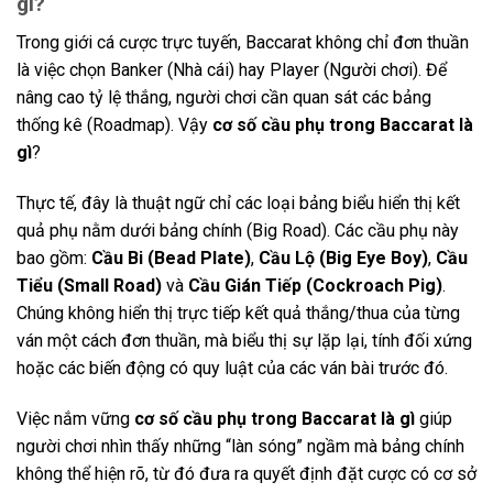
gì?
Trong giới cá cược trực tuyến, Baccarat không chỉ đơn thuần
là việc chọn Banker (Nhà cái) hay Player (Người chơi). Để
nâng cao tỷ lệ thắng, người chơi cần quan sát các bảng
thống kê (Roadmap). Vậy
cơ số cầu phụ trong Baccarat là
gì
?
Thực tế, đây là thuật ngữ chỉ các loại bảng biểu hiển thị kết
quả phụ nằm dưới bảng chính (Big Road). Các cầu phụ này
bao gồm:
Cầu Bi (Bead Plate)
,
Cầu Lộ (Big Eye Boy)
,
Cầu
Tiểu (Small Road)
và
Cầu Gián Tiếp (Cockroach Pig)
.
Chúng không hiển thị trực tiếp kết quả thắng/thua của từng
ván một cách đơn thuần, mà biểu thị sự lặp lại, tính đối xứng
hoặc các biến động có quy luật của các ván bài trước đó.
Việc nắm vững
cơ số cầu phụ trong Baccarat là gì
giúp
người chơi nhìn thấy những “làn sóng” ngầm mà bảng chính
không thể hiện rõ, từ đó đưa ra quyết định đặt cược có cơ sở