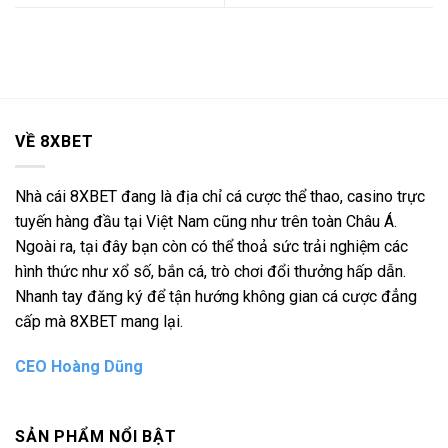
VỀ 8XBET
Nhà cái 8XBET đang là địa chỉ cá cược thể thao, casino trực
tuyến hàng đầu tại Việt Nam cũng như trên toàn Châu Á.
Ngoài ra, tại đây bạn còn có thể thoả sức trải nghiệm các
hình thức như xổ số, bắn cá, trò chơi đổi thưởng hấp dẫn.
Nhanh tay đăng ký để tận hướng không gian cá cược đẳng
cấp mà 8XBET mang lại.
CEO Hoàng Dũng
SẢN PHẨM NỔI BẬT