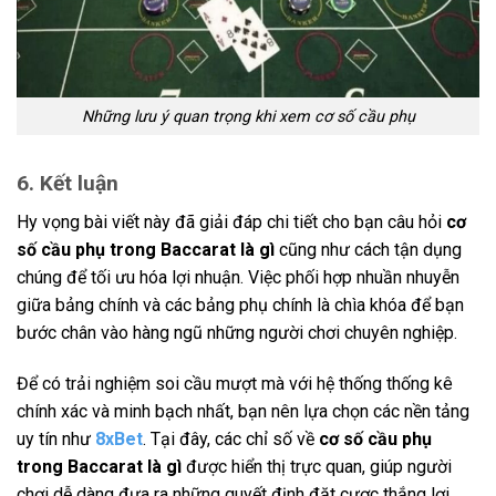
Những lưu ý quan trọng khi xem cơ số cầu phụ
6. Kết luận
Hy vọng bài viết này đã giải đáp chi tiết cho bạn câu hỏi
cơ
số cầu phụ trong Baccarat là gì
cũng như cách tận dụng
chúng để tối ưu hóa lợi nhuận. Việc phối hợp nhuần nhuyễn
giữa bảng chính và các bảng phụ chính là chìa khóa để bạn
bước chân vào hàng ngũ những người chơi chuyên nghiệp.
Để có trải nghiệm soi cầu mượt mà với hệ thống thống kê
chính xác và minh bạch nhất, bạn nên lựa chọn các nền tảng
uy tín như
8xBet
. Tại đây, các chỉ số về
cơ số cầu phụ
trong Baccarat là gì
được hiển thị trực quan, giúp người
chơi dễ dàng đưa ra những quyết định đặt cược thắng lợi.