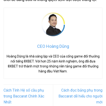
CEO Hoàng Dũng
Hoàng Dũng là nhà sáng lập và CEO của cổng game đổi thưởng
nổi tiếng 8XBET. Với hơn 25 năm kinh nghiệm, ông đã đưa
8XBET trở thành một trong những nền tảng game đổi thưởng
hàng đầu Việt Nam.
Cách Tính Hệ số cầu phụ
Cách đọc bảng phụ trong
trong Baccarat Chính Xác
Baccarat dễ hiểu cho người
Nhất
mới