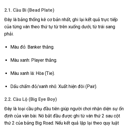
2.1. Cầu Bi (Bead Plate)
Đây là bảng thống kê cơ bản nhất, ghi lại kết quả trực tiếp
của từng ván theo thứ tự từ trên xuống dưới, từ trái sang
phải.
Màu đỏ: Banker thắng.
Màu xanh: Player thắng.
Màu xanh lá: Hòa (Tie).
Dấu chấm đỏ/xanh nhỏ: Xuất hiện đôi (Pair).
2.2. Cầu Lộ (Big Eye Boy)
Đây là loại cầu phụ đầu tiên giúp người chơi nhận diện sự ổn
định của ván bài. Nó bắt đầu được ghi từ ván thứ 2 sau cột
thứ 2 của bảng Big Road. Nếu kết quả lặp lại theo quy luật