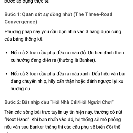
bước áp dụng thực tế:
Bước 1: Quan sát sự đồng nhất (The Three-Road
Convergence)
Phương pháp này yêu cầu bạn nhìn vào 3 hàng dưới cùng
của bảng thống kê.
Nếu cả 3 loại cầu phụ đều ra màu đỏ: Ưu tiên đánh theo
xu hướng đang diễn ra (thường là Banker).
Nếu cả 3 loại cầu phụ đều ra màu xanh: Dấu hiệu ván bài
đang chuyển nhịp, hãy cẩn thận hoặc đánh ngược lại xu
hướng cũ.
Bước 2: Bắt nhịp cầu “Hỏi Nhà Cái/Hỏi Người Chơi”
Trên các sòng bài trực tuyến uy tín hiện nay, thường có nút
“Next Hand”. Khi bạn nhấn vào đó, hệ thống sẽ mô phỏng
nếu ván sau Banker thắng thì các cầu phụ sẽ biến đổi thế