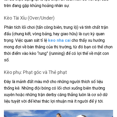
trên đang gặp khủng hoảng nhân sự.
Kèo Tài Xỉu (Over/Under)
Phân tích lối chơi (tấn công biên, trung lộ) và tính chất trận
đấu (chung kết, vòng bảng, hay giao hữu) là cực kỳ quan
trọng. Việc quan sát tỉ lệ
keo nha cai
cho thấy xu hướng
mong đợi về bàn thắng của thị trường, từ đó bạn có thể chọn
thời điểm vào kèo “rung” (running) để có lợi thế về mặt con
số.
Kèo phụ: Phạt góc và Thẻ phạt
Đây là mảnh đất màu mỡ cho những người thích số liệu
thống kê. Những đội bóng có lối chơi xuống biên thường
xuyên hoặc những trận derby căng thẳng luôn là cơ sở dữ
liệu tuyệt vời để khai thác lợi nhuận mà ít người để ý tới.