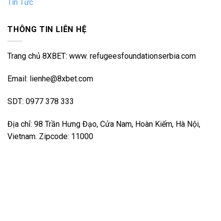
Tin Tức
THÔNG TIN LIÊN HỆ
Trang chủ 8XBET: www. refugeesfoundationserbia.com
Email:
lienhe@8xbet.com
SDT: 0977 378 333
Địa chỉ: 98 Trần Hưng Đạo, Cửa Nam, Hoàn Kiếm, Hà Nội,
Vietnam. Zipcode: 11000