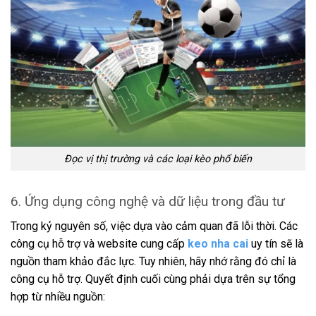
Đọc vị thị trường và các loại kèo phổ biến
6. Ứng dụng công nghệ và dữ liệu trong đầu tư
Trong kỷ nguyên số, việc dựa vào cảm quan đã lỗi thời. Các
công cụ hỗ trợ và website cung cấp
keo nha cai
uy tín sẽ là
nguồn tham khảo đắc lực. Tuy nhiên, hãy nhớ rằng đó chỉ là
công cụ hỗ trợ. Quyết định cuối cùng phải dựa trên sự tổng
hợp từ nhiều nguồn: