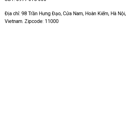
Địa chỉ: 98 Trần Hưng Đạo, Cửa Nam, Hoàn Kiếm, Hà Nội,
Vietnam. Zipcode: 11000