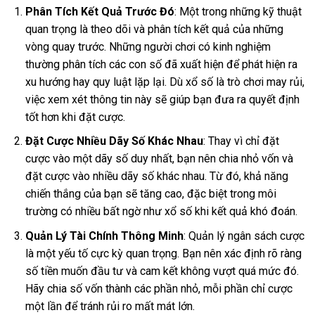
Phân Tích Kết Quả Trước Đó
: Một trong những kỹ thuật
quan trọng là theo dõi và phân tích kết quả của những
vòng quay trước. Những người chơi có kinh nghiệm
thường phân tích các con số đã xuất hiện để phát hiện ra
xu hướng hay quy luật lặp lại. Dù xổ số là trò chơi may rủi,
việc xem xét thông tin này sẽ giúp bạn đưa ra quyết định
tốt hơn khi đặt cược.
Đặt Cược Nhiều Dãy Số Khác Nhau
: Thay vì chỉ đặt
cược vào một dãy số duy nhất, bạn nên chia nhỏ vốn và
đặt cược vào nhiều dãy số khác nhau. Từ đó, khả năng
chiến thắng của bạn sẽ tăng cao, đặc biệt trong môi
trường có nhiều bất ngờ như xổ số khi kết quả khó đoán.
Quản Lý Tài Chính Thông Minh
: Quản lý ngân sách cược
là một yếu tố cực kỳ quan trọng. Bạn nên xác định rõ ràng
số tiền muốn đầu tư và cam kết không vượt quá mức đó.
Hãy chia số vốn thành các phần nhỏ, mỗi phần chỉ cược
một lần để tránh rủi ro mất mát lớn.