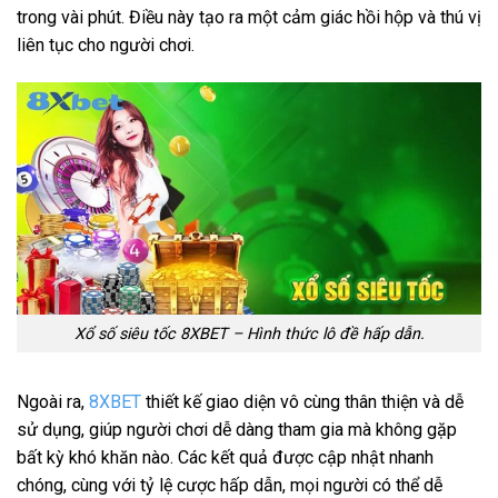
trong vài phút. Điều này tạo ra một cảm giác hồi hộp và thú vị
liên tục cho người chơi.
Xổ số siêu tốc 8XBET – Hình thức lô đề hấp dẫn.
Ngoài ra,
8XBET
thiết kế giao diện vô cùng thân thiện và dễ
sử dụng, giúp người chơi dễ dàng tham gia mà không gặp
bất kỳ khó khăn nào. Các kết quả được cập nhật nhanh
chóng, cùng với tỷ lệ cược hấp dẫn, mọi người có thể dễ