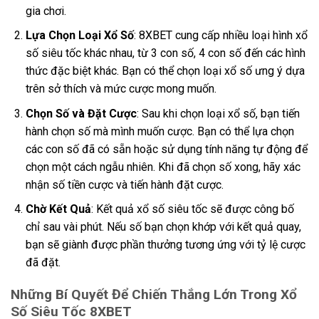
gia chơi.
Lựa Chọn Loại Xổ Số
: 8XBET cung cấp nhiều loại hình xổ
số siêu tốc khác nhau, từ 3 con số, 4 con số đến các hình
thức đặc biệt khác. Bạn có thể chọn loại xổ số ưng ý dựa
trên sở thích và mức cược mong muốn.
Chọn Số và Đặt Cược
: Sau khi chọn loại xổ số, bạn tiến
hành chọn số mà mình muốn cược. Bạn có thể lựa chọn
các con số đã có sẵn hoặc sử dụng tính năng tự động để
chọn một cách ngẫu nhiên. Khi đã chọn số xong, hãy xác
nhận số tiền cược và tiến hành đặt cược.
Chờ Kết Quả
: Kết quả xổ số siêu tốc sẽ được công bố
chỉ sau vài phút. Nếu số bạn chọn khớp với kết quả quay,
bạn sẽ giành được phần thưởng tương ứng với tỷ lệ cược
đã đặt.
Những Bí Quyết Để Chiến Thắng Lớn Trong Xổ
Số Siêu Tốc 8XBET