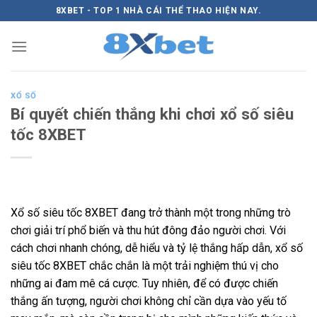
Skip
8XBET - TOP 1 NHÀ CÁI THỂ THAO HIỆN NAY.
to
content
XỔ SỐ
Bí quyết chiến thắng khi chơi xổ số siêu
tốc 8XBET
Xổ số siêu tốc 8XBET đang trở thành một trong những trò
chơi giải trí phổ biến và thu hút đông đảo người chơi. Với
cách chơi nhanh chóng, dễ hiểu và tỷ lệ thắng hấp dẫn, xổ số
siêu tốc 8XBET chắc chắn là một trải nghiệm thú vị cho
những ai đam mê cá cược. Tuy nhiên, để có được chiến
thắng ấn tượng, người chơi không chỉ cần dựa vào yếu tố