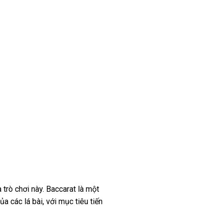
 trò chơi này. Baccarat là một
a các lá bài, với mục tiêu tiến