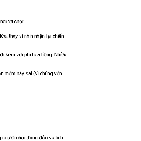
người chơi:
ừa, thay vì nhìn nhận lại chiến
đi kèm với phí hoa hồng. Nhiều
n mềm này sai (vì chúng vốn
g người chơi đông đảo và lịch