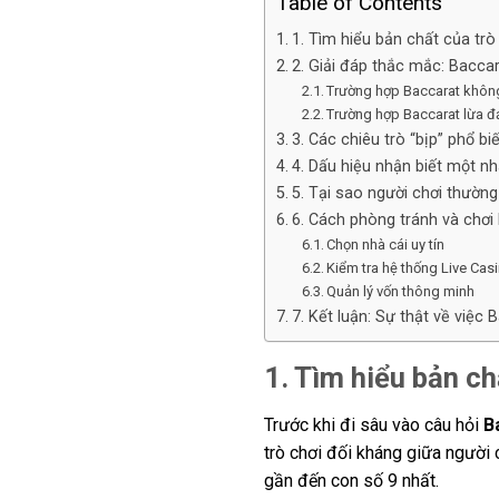
Table of Contents
1. Tìm hiểu bản chất của trò
2. Giải đáp thắc mắc: Bacca
Trường hợp Baccarat khôn
Trường hợp Baccarat lừa 
3. Các chiêu trò “bịp” phổ b
4. Dấu hiệu nhận biết một n
5. Tại sao người chơi thường
6. Cách phòng tránh và chơi
Chọn nhà cái uy tín
Kiểm tra hệ thống Live Cas
Quản lý vốn thông minh
7. Kết luận: Sự thật về việc
1. Tìm hiểu bản ch
Trước khi đi sâu vào câu hỏi
B
trò chơi đối kháng giữa người c
gần đến con số 9 nhất.