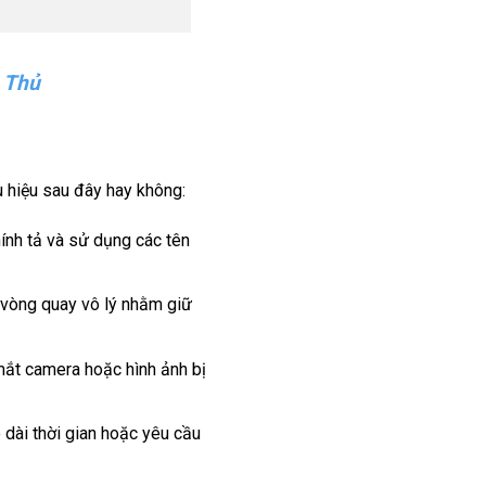
 Thủ
u hiệu sau đây hay không:
hính tả và sử dụng các tên
 vòng quay vô lý nhằm giữ
mắt camera hoặc hình ảnh bị
o dài thời gian hoặc yêu cầu