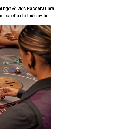
hi ngờ về việc
Baccarat lừa
 các địa chỉ thiếu uy tín.