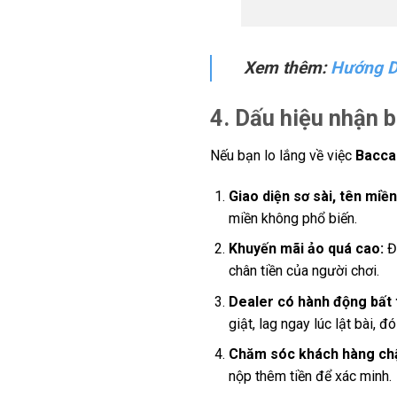
Xem thêm:
Hướng D
4. Dấu hiệu nhận 
Nếu bạn lo lắng về việc
Bacca
Giao diện sơ sài, tên miền 
miền không phổ biến.
Khuyến mãi ảo quá cao:
Đư
chân tiền của người chơi.
Dealer có hành động bất 
giật, lag ngay lúc lật bài, đ
Chăm sóc khách hàng ch
nộp thêm tiền để xác minh.