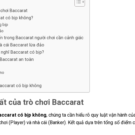
 chơi Baccarat
rat có bịp không?
g bịp
đảo
iến trong Baccarat người chơi cần cảnh giác
hà cái Baccarat lừa đảo
 nghĩ Baccarat có bịp?
 Baccarat an toàn
ino
 Baccarat có bịp không
ất của trò chơi Baccarat
accarat có bịp không
, chúng ta cần hiểu rõ quy luật vận hành của
hơi (Player) và nhà cái (Banker). Kết quả dựa trên tổng số điểm củ