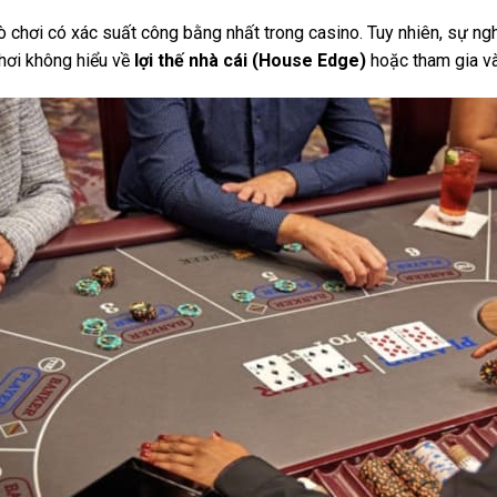
trò chơi có xác suất công bằng nhất trong casino. Tuy nhiên, sự ng
hơi không hiểu về
lợi thế nhà cái (House Edge)
hoặc tham gia vào