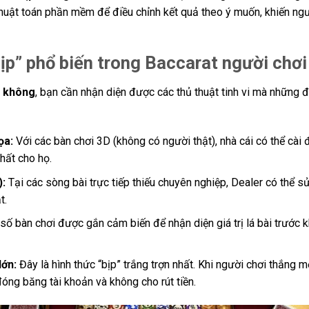
uật toán phần mềm để điều chỉnh kết quả theo ý muốn, khiến ngườ
bịp” phổ biến trong Baccarat người chơ
p không
, bạn cần nhận diện được các thủ thuật tinh vi mà những đ
ọa:
Với các bàn chơi 3D (không có người thật), nhà cái có thể cà
nhất cho họ.
):
Tại các sòng bài trực tiếp thiếu chuyên nghiệp, Dealer có thể s
t.
ố bàn chơi được gắn cảm biến để nhận diện giá trị lá bài trước kh
lớn:
Đây là hình thức “bịp” trắng trợn nhất. Khi người chơi thắng mộ
óng băng tài khoản và không cho rút tiền.