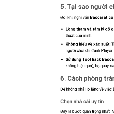
5. Tại sao người 
Đôi khi, nghi vấn
Baccarat có
Lòng tham và tâm lý gỡ g
thuật của mình.
Không hiểu về xác suất:
Tr
người chơi chỉ đánh Player v
Sử dụng Tool hack Bacca
không hiệu quả), họ quay sa
6. Cách phòng trá
Để không phải lo lắng về việc
Chọn nhà cái uy tín
Đây là bước quan trọng nhất. 