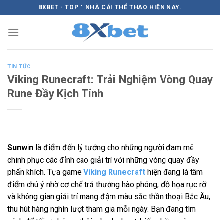
Skip
8XBET - TOP 1 NHÀ CÁI THỂ THAO HIỆN NAY.
to
content
TIN TỨC
Viking Runecraft: Trải Nghiệm Vòng Quay
Rune Đầy Kịch Tính
Sunwin
là điểm đến lý tưởng cho những người đam mê
chinh phục các đỉnh cao giải trí với những vòng quay đầy
phấn khích. Tựa game
Viking Runecraft
hiện đang là tâm
điểm chú ý nhờ cơ chế trả thưởng hào phóng, đồ họa rực rỡ
và không gian giải trí mang đậm màu sắc thần thoại Bắc Âu,
thu hút hàng nghìn lượt tham gia mỗi ngày. Bạn đang tìm