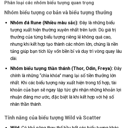
Phân loại các nhóm biểu tượng quan trọng
Nhóm biểu tượng cơ bản và biểu tượng thưởng
Nhóm đá Rune (Nhiều màu sắc):
Đây là những biểu
tượng xuất hiện thường xuyên nhất trên lưới. Dù giá trị
thưởng của từng biểu tượng riêng lẻ không quá cao,
nhưng khi kết hợp tạo thành các nhóm lớn, chúng là nền
tảng giúp bạn tích lũy vốn bền bỉ và duy trì vòng quay lâu
dài.
Nhóm biểu tượng thần thánh (Thor, Odin, Freya):
Đây
chính là những “chìa khóa” mang lại số tiền thưởng lớn
nhất. Khi các biểu tượng này xuất hiện trong tổ hợp, tài
khoản của bạn sẽ ngay lập tức ghi nhận những khoản lợi
nhuận đáng mơ ước, đặc biệt là khi kết hợp với hệ số
nhân thần thánh.
Tính năng của biểu tượng Wild và Scatter
Wild:
Có khả năng thay thế hầu hết các biểu tượng khác