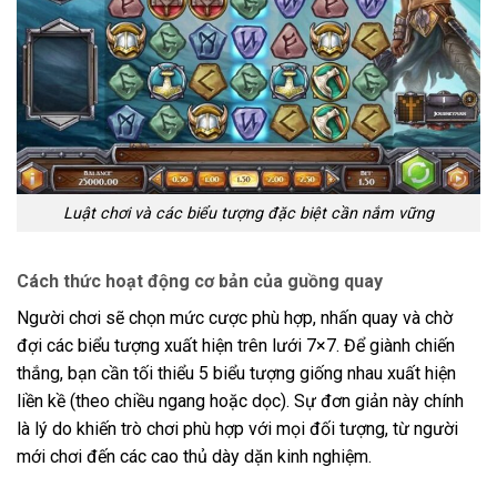
Luật chơi và các biểu tượng đặc biệt cần nắm vững
Cách thức hoạt động cơ bản của guồng quay
Người chơi sẽ chọn mức cược phù hợp, nhấn quay và chờ
đợi các biểu tượng xuất hiện trên lưới 7×7. Để giành chiến
thắng, bạn cần tối thiểu 5 biểu tượng giống nhau xuất hiện
liền kề (theo chiều ngang hoặc dọc). Sự đơn giản này chính
là lý do khiến trò chơi phù hợp với mọi đối tượng, từ người
mới chơi đến các cao thủ dày dặn kinh nghiệm.