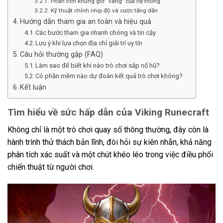
Phân tích khung giờ “vàng” của hệ thống
Kỹ thuật chỉnh nhịp độ và cược tăng dần
Hướng dẫn tham gia an toàn và hiệu quả
Các bước tham gia nhanh chóng và tin cậy
Lưu ý khi lựa chọn địa chỉ giải trí uy tín
Câu hỏi thường gặp (FAQ)
Làm sao để biết khi nào trò chơi sắp nổ hũ?
Có phần mềm nào dự đoán kết quả trò chơi không?
Kết luận
Tìm hiểu về sức hấp dẫn của Viking Runecraft
Không chỉ là một trò chơi quay số thông thường, đây còn là
hành trình thử thách bản lĩnh, đòi hỏi sự kiên nhẫn, khả năng
phân tích xác suất và một chút khéo léo trong việc điều phối
chiến thuật từ người chơi.