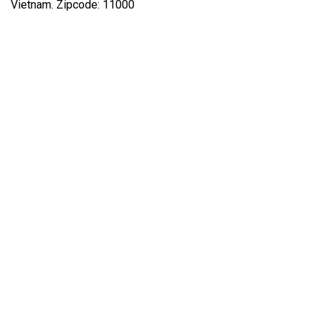
Vietnam. Zipcode: 11000