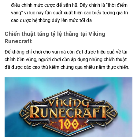
điều chỉnh mức cược để săn hũ. Đây chính là “thời điểm
vàng” vì lúc này tần suất xuất hiện các biểu tượng giá trị
cao được hệ thống đẩy lên mức tối đa.
Chiến thuật tăng tỷ lệ thắng tại Viking
Runecraft
Để không chỉ chơi cho vui mà còn đạt được hiệu quả về tài
chính bền vững, người chơi cần áp dụng những chiến thuật
đã được các cao thủ kiểm chứng qua nhiều năm thực chiến.