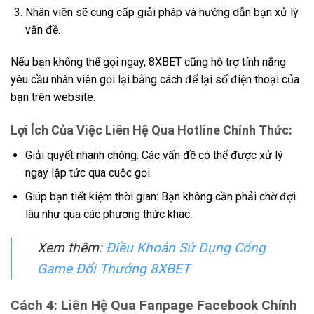
Nhân viên sẽ cung cấp giải pháp và hướng dẫn bạn xử lý
vấn đề.
Nếu bạn không thể gọi ngay, 8XBET cũng hỗ trợ tính năng
yêu cầu nhân viên gọi lại bằng cách để lại số điện thoại của
bạn trên website.
Lợi Ích Của Việc Liên Hệ Qua Hotline Chính Thức:
Giải quyết nhanh chóng: Các vấn đề có thể được xử lý
ngay lập tức qua cuộc gọi.
Giúp bạn tiết kiệm thời gian: Bạn không cần phải chờ đợi
lâu như qua các phương thức khác.
Xem thêm:
Điều Khoản Sử Dụng Cổng
Game Đổi Thưởng 8XBET
Cách 4: Liên Hệ Qua Fanpage Facebook Chính