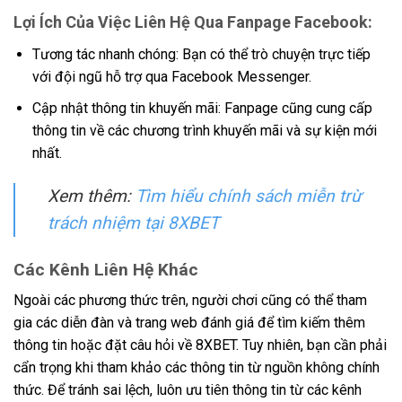
Lợi Ích Của Việc Liên Hệ Qua Fanpage Facebook:
Tương tác nhanh chóng: Bạn có thể trò chuyện trực tiếp
với đội ngũ hỗ trợ qua Facebook Messenger.
Cập nhật thông tin khuyến mãi: Fanpage cũng cung cấp
thông tin về các chương trình khuyến mãi và sự kiện mới
nhất.
Xem thêm:
Tìm hiểu chính sách miễn trừ
trách nhiệm tại 8XBET
Các Kênh Liên Hệ Khác
Ngoài các phương thức trên, người chơi cũng có thể tham
gia các diễn đàn và trang web đánh giá để tìm kiếm thêm
thông tin hoặc đặt câu hỏi về 8XBET. Tuy nhiên, bạn cần phải
cẩn trọng khi tham khảo các thông tin từ nguồn không chính
thức. Để tránh sai lệch, luôn ưu tiên thông tin từ các kênh