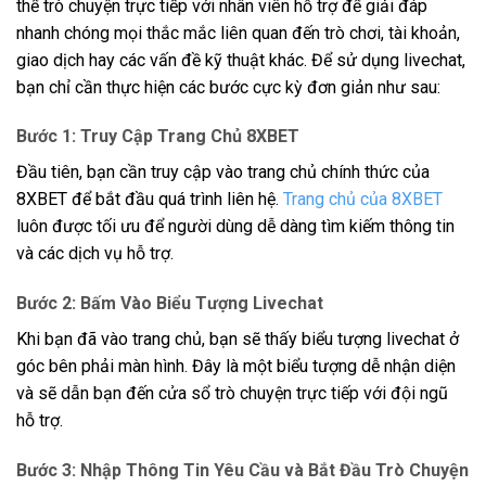
thể trò chuyện trực tiếp với nhân viên hỗ trợ để giải đáp
nhanh chóng mọi thắc mắc liên quan đến trò chơi, tài khoản,
giao dịch hay các vấn đề kỹ thuật khác. Để sử dụng livechat,
bạn chỉ cần thực hiện các bước cực kỳ đơn giản như sau:
Bước 1: Truy Cập Trang Chủ 8XBET
Đầu tiên, bạn cần truy cập vào trang chủ chính thức của
8XBET để bắt đầu quá trình liên hệ.
Trang chủ của 8XBET
luôn được tối ưu để người dùng dễ dàng tìm kiếm thông tin
và các dịch vụ hỗ trợ.
Bước 2: Bấm Vào Biểu Tượng Livechat
Khi bạn đã vào trang chủ, bạn sẽ thấy biểu tượng livechat ở
góc bên phải màn hình. Đây là một biểu tượng dễ nhận diện
và sẽ dẫn bạn đến cửa sổ trò chuyện trực tiếp với đội ngũ
hỗ trợ.
Bước 3: Nhập Thông Tin Yêu Cầu và Bắt Đầu Trò Chuyện