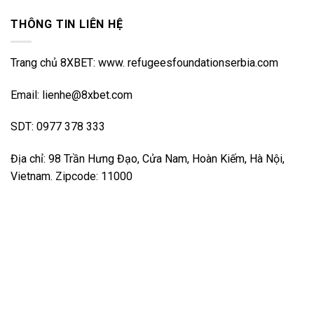
THÔNG TIN LIÊN HỆ
Trang chủ 8XBET: www. refugeesfoundationserbia.com
Email:
lienhe@8xbet.com
SDT: 0977 378 333
Địa chỉ: 98 Trần Hưng Đạo, Cửa Nam, Hoàn Kiếm, Hà Nội,
Vietnam. Zipcode: 11000