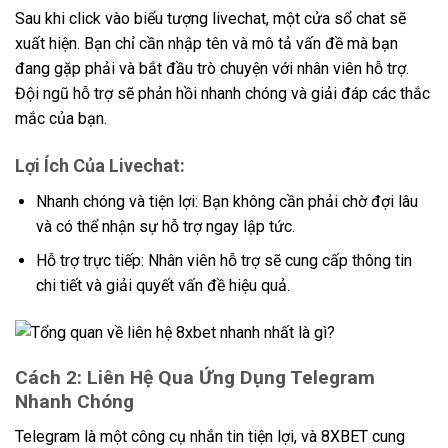
Sau khi click vào biểu tượng livechat, một cửa sổ chat sẽ
xuất hiện. Bạn chỉ cần nhập tên và mô tả vấn đề mà bạn
đang gặp phải và bắt đầu trò chuyện với nhân viên hỗ trợ.
Đội ngũ hỗ trợ sẽ phản hồi nhanh chóng và giải đáp các thắc
mắc của bạn.
Lợi Ích Của Livechat:
Nhanh chóng và tiện lợi: Bạn không cần phải chờ đợi lâu
và có thể nhận sự hỗ trợ ngay lập tức.
Hỗ trợ trực tiếp: Nhân viên hỗ trợ sẽ cung cấp thông tin
chi tiết và giải quyết vấn đề hiệu quả.
Cách 2: Liên Hệ Qua Ứng Dụng Telegram
Nhanh Chóng
Telegram là một công cụ nhắn tin tiện lợi, và 8XBET cung