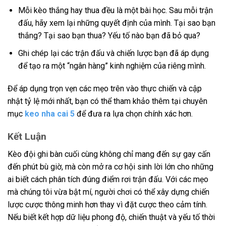
Mỗi kèo thắng hay thua đều là một bài học. Sau mỗi trận
đấu, hãy xem lại những quyết định của mình. Tại sao bạn
thắng? Tại sao bạn thua? Yếu tố nào bạn đã bỏ qua?
Ghi chép lại các trận đấu và chiến lược bạn đã áp dụng
để tạo ra một “ngân hàng” kinh nghiệm của riêng mình.
Để áp dụng trọn vẹn các mẹo trên vào thực chiến và cập
nhật tỷ lệ mới nhất, bạn có thể tham khảo thêm tại chuyên
mục
keo nha cai 5
để đưa ra lựa chọn chính xác hơn.
Kết Luận
Kèo đội ghi bàn cuối cùng không chỉ mang đến sự gay cấn
đến phút bù giờ, mà còn mở ra cơ hội sinh lời lớn cho những
ai biết cách phân tích đúng điểm rơi trận đấu. Với các mẹo
mà chúng tôi vừa bật mí, người chơi có thể xây dựng chiến
lược cược thông minh hơn thay vì đặt cược theo cảm tính.
Nếu biết kết hợp dữ liệu phong độ, chiến thuật và yếu tố thời