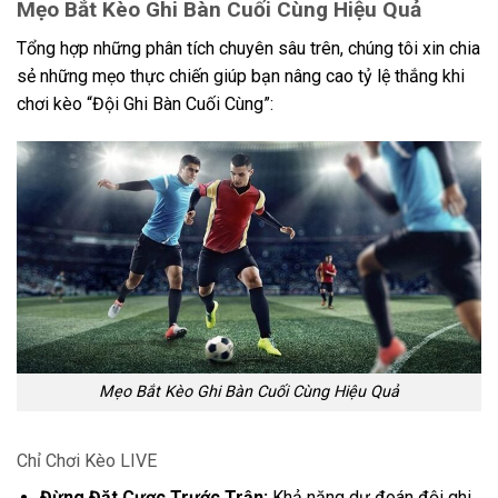
Mẹo Bắt Kèo Ghi Bàn Cuối Cùng Hiệu Quả
Tổng hợp những phân tích chuyên sâu trên,
chúng tôi
xin chia
sẻ những mẹo thực chiến giúp bạn nâng cao tỷ lệ thắng khi
chơi kèo “Đội Ghi Bàn Cuối Cùng”:
Mẹo Bắt Kèo Ghi Bàn Cuối Cùng Hiệu Quả
Chỉ Chơi Kèo LIVE
Đừng Đặt Cược Trước Trận:
Khả năng dự đoán đội ghi