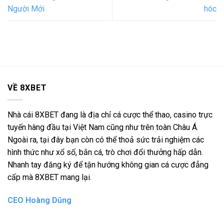
Người Mới
hóc
VỀ 8XBET
Nhà cái 8XBET đang là địa chỉ cá cược thể thao, casino trực
tuyến hàng đầu tại Việt Nam cũng như trên toàn Châu Á.
Ngoài ra, tại đây bạn còn có thể thoả sức trải nghiệm các
hình thức như xổ số, bắn cá, trò chơi đổi thưởng hấp dẫn.
Nhanh tay đăng ký để tận hướng không gian cá cược đẳng
cấp mà 8XBET mang lại.
CEO Hoàng Dũng