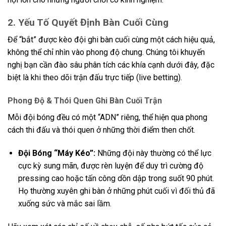
2. Yếu Tố Quyết Định Bàn Cuối Cùng
Để “bắt” được kèo đội ghi bàn cuối cùng một cách hiệu quả,
không thể chỉ nhìn vào phong độ chung. C
húng tôi
khuyến
nghị bạn cần đào sâu phân tích các khía cạnh dưới đây, đặc
biệt là khi theo dõi trận đấu trực tiếp (live betting).
Phong Độ & Thói Quen Ghi Bàn Cuối Trận
Mỗi đội bóng đều có một “ADN” riêng, thể hiện qua phong
cách thi đấu và thói quen ở những thời điểm then chốt.
Đội Bóng “Máy Kéo”:
Những đội này thường có thể lực
cực kỳ sung mãn, được rèn luyện để duy trì cường độ
pressing cao hoặc tấn công dồn dập trong suốt 90 phút.
Họ thường xuyên ghi bàn ở những phút cuối vì đối thủ đã
xuống sức và mắc sai lầm.