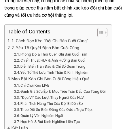
Trong bài viết này, chúng tôi sẽ chia sẻ những mẹo quan
trọng giúp cược thủ nắm bắt chính xác kèo đội ghi bàn cuối
cùng và tối ưu hóa cơ hội thắng lợi.
Table of Contents
1. Cách Đọc Kèo “Đội Ghi Bàn Cuối Cùng”
2. Yếu Tố Quyết Định Bàn Cuối Cùng
Phong Độ & Thói Quen Ghi Bàn Cuối Trận
Chiến Thuật HLV & Ảnh Hưởng Bàn Cuối
Diễn Biến Trận Đấu & Chỉ Số Quan Trọng
Yếu Tố Thể Lực, Tinh Thần & Kinh Nghiệm
Mẹo Bắt Kèo Ghi Bàn Cuối Cùng Hiệu Quả
Chỉ Chơi Kèo LIVE
Đánh Giá Sức Ép & Mục Tiêu Trận Đấu Của Từng Đội
“Đọc Vị” Các Lượt Thay Người Của HLV:
Phân Tích Hàng Thủ Của Đội Bị Dồn Ép
Theo Dõi Sự Biến Động Của Odds Trực Tiếp:
Quản Lý Vốn Nghiêm Ngặt
Học Hỏi & Rút Kinh Nghiệm Liên Tục
Kết Luận