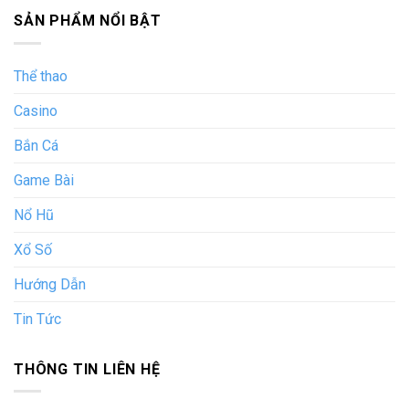
SẢN PHẨM NỔI BẬT
Thể thao
Casino
Bắn Cá
Game Bài
Nổ Hũ
Xổ Số
Hướng Dẫn
Tin Tức
THÔNG TIN LIÊN HỆ