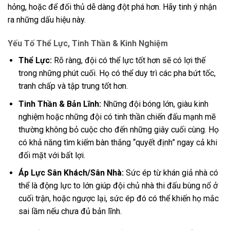
hỏng, hoặc để đối thủ dễ dàng đột phá hơn. Hãy tinh ý nhận
ra những dấu hiệu này.
Yếu Tố Thể Lực, Tinh Thần & Kinh Nghiệm
Thể Lực:
Rõ ràng, đội có thể lực tốt hơn sẽ có lợi thế
trong những phút cuối. Họ có thể duy trì các pha bứt tốc,
tranh chấp và tập trung tốt hơn.
Tinh Thần & Bản Lĩnh:
Những đội bóng lớn, giàu kinh
nghiệm hoặc những đội có tinh thần chiến đấu mạnh mẽ
thường không bỏ cuộc cho đến những giây cuối cùng. Họ
có khả năng tìm kiếm bàn thắng “quyết định” ngay cả khi
đối mặt với bất lợi.
Áp Lực Sân Khách/Sân Nhà:
Sức ép từ khán giả nhà có
thể là động lực to lớn giúp đội chủ nhà thi đấu bùng nổ ở
cuối trận, hoặc ngược lại, sức ép đó có thể khiến họ mắc
sai lầm nếu chưa đủ bản lĩnh.