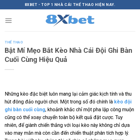
Skip
8XBET - TOP 1 NHÀ CÁI THỂ THAO HIỆN NAY.
to
content
THỂ THAO
Bật Mí Mẹo Bắt Kèo Nhà Cái Đội Ghi Bàn
Cuối Cùng Hiệu Quả
Những kèo đặc biệt luôn mang lại cảm giác kịch tính và thu
hút đông đảo người chơi. Một trong số đó chính là
kèo đội
ghi bàn cuối cùng
, khoảnh khắc chỉ một pha lập công muộn
cũng có thể xoay chuyển toàn bộ kết quả đặt cược. Tuy
nhiên, để giành chiến thắng với loại kèo này không chỉ dựa
vào may mắn mà còn cần đến chiến thuật phân tích hợp lý.